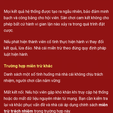
Mọi kết quả hệ thống được tạo ra ngẫu nhiên, bảo đảm minh
bạch và công bằng cho hội viên. Sân chơi cam kết không cho
phép bất cứ hành vi gian lận nào xảy ra trong quá trình đặt
cược.
Nếu phát hiện thành viên cố tình thực hiện hành vi thay đổi
kết quả, lừa đảo. Nhà cái miễn trừ theo đúng quy định pháp
luật hiện hành.
Trường hợp miễn trừ khác
Danh sách một số tình huống mà nhà cái không chịu trách
nhiệm, người chơi cần nắm vững:
Mất kết nối: Nếu hội viên gặp khó khăn khi truy cập hệ thống
hoặc do mất dữ liệu nguyên nhân từ mạng. Bạn cần kiểm tra
lại và khắc phục vấn đề và nhà cái áp dụng chính sách
miễn
trừ trách nhiệm
trong trường hợp này.