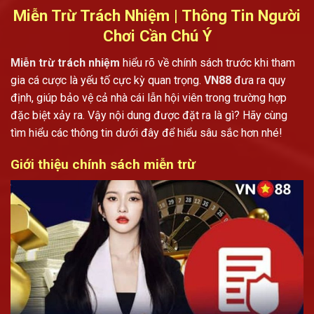
Miễn Trừ Trách Nhiệm | Thông Tin Người
Chơi Cần Chú Ý
Miễn trừ trách nhiệm
hiểu rõ về chính sách trước khi tham
gia cá cược là yếu tố cực kỳ quan trọng.
VN88
đưa ra quy
định, giúp bảo vệ cả nhà cái lẫn hội viên trong trường hợp
đặc biệt xảy ra. Vậy nội dung được đặt ra là gì? Hãy cùng
tìm hiểu các thông tin dưới đây để hiểu sâu sắc hơn nhé!
Giới thiệu chính sách miễn trừ