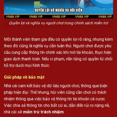
Quyền lợi và nghĩa vụ người chơi trong chính sách miễn trừ
Mỗi thành viên tham gia đều có quyền lợi rõ ràng, nhưng kèm
theo đó cũng là nghĩa vụ cần tuân thủ. Người chơi được yêu
cầu cung cấp thông tin chính xác khi mở tài khoản, thực hiện
giao dịch thanh toán. Nếu vi phạm, nền tảng có quyền từ chối
hỗ trợ dưới mọi hình thức.
Giải pháp về bảo mật
Nhà cái cam kết bảo vệ dữ liệu người chơi, thông qua biện
pháp hiện đại. Thế nhưng, hội viên cũng cần chơi có trách
nhiệm thông qua việc bảo vệ thông tin tài khoản cá cược.
Việc chia sẻ thông tin cho bất cứ ai, dẫn đến rủi ro nặng nề,
nhà cái sẽ
miễn trừ trách nhiệm
.