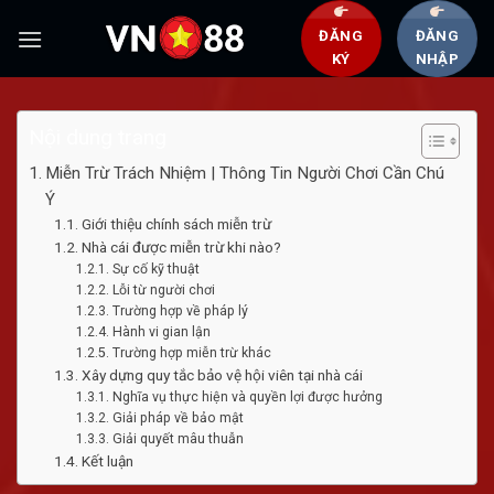
Skip
ĐĂNG
ĐĂNG
to
KÝ
NHẬP
content
Nội dung trang
Miễn Trừ Trách Nhiệm | Thông Tin Người Chơi Cần Chú
Ý
Giới thiệu chính sách miễn trừ
Nhà cái được miễn trừ khi nào?
Sự cố kỹ thuật
Lỗi từ người chơi
Trường hợp về pháp lý
Hành vi gian lận
Trường hợp miễn trừ khác
Xây dựng quy tắc bảo vệ hội viên tại nhà cái
Nghĩa vụ thực hiện và quyền lợi được hưởng
Giải pháp về bảo mật
Giải quyết mâu thuẫn
Kết luận