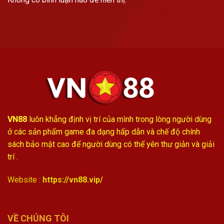
VN88
luôn khẳng định vị trí của mình trong lòng người dùng
ở các sản phẩm game đa dạng hấp dẫn và chế độ chính
sách bảo mật cao để người dùng có thể yên thư giản và giải
trí .
Website :
https://vn88.vip/
VỀ CHÚNG TÔI