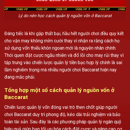
Lý do nên học cách quản lý nguồn vốn ở Baccarat
Đáng tiếc là khi gặp thất bại, hầu hết người chơi đều quy kết
cho vận may không mỉm cười thay vì nhận ra rằng cách họ
sử dụng vốn thiếu khôn ngoan mới là nguyên nhân chính.
Thói quen đặt cược ngẫu nhiên và đổ lỗi cho may rủi thay vì
tập trung vào chiến lược quản lý tiền bạc hợp lý chính là sai
lầm nghiêm trọng mà nhiều người chơi Baccarat hiện nay
đang mắc phải.
Tổng hợp một số cách quản lý nguồn vốn ở
Baccarat
Chiến lược quản lý vốn
đóng vai trò then chốt giúp người
chơi Baccarat duy trì phong độ, kéo dài trải nghiệm và bảo
toàn tài sản. Sau đây là các phương pháp quản lý ngân quỹ
hiệu quả giúp bạn tối ưu hóa cách đặt cược và nâng cao cơ