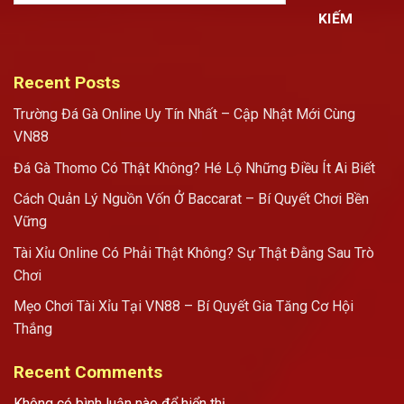
KIẾM
Recent Posts
Trường Đá Gà Online Uy Tín Nhất – Cập Nhật Mới Cùng
VN88
Đá Gà Thomo Có Thật Không? Hé Lộ Những Điều Ít Ai Biết
Cách Quản Lý Nguồn Vốn Ở Baccarat – Bí Quyết Chơi Bền
Vững
Tài Xỉu Online Có Phải Thật Không? Sự Thật Đằng Sau Trò
Chơi
Mẹo Chơi Tài Xỉu Tại VN88 – Bí Quyết Gia Tăng Cơ Hội
Thắng
Recent Comments
Không có bình luận nào để hiển thị.