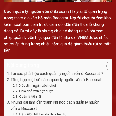
Cách quản lý nguồn vốn
ở Baccarat
là yếu tố quan trọng
trong tham gia vào bộ môn Baccarat. Người chơi thường khó
kiểm soát bản thân trước cám dỗ, dẫn đến thua lỗ không
đáng có. Dưới đây là những chia sẻ thông tin và phương
pháp quản lý vốn hiệu quả đến từ nhà cái
VN88
được nhiều
người áp dụng trong nhiều năm qua để giảm thiểu rủi ro mất
tiền.
Nội dung trang
Tại sao phải học cách quản lý nguồn vốn ở Baccarat ?
Tổng hợp một số cách quản lý nguồn vốn ở Baccarat
Xác định ngân sách chơi
Chia nhỏ vốn đặt cược
Quản lý tiền lãi
Những sai lầm cần tránh khi học cách quản lý nguồn
vốn ở Baccarat
Đặt cược tất tay khi thua liên tục