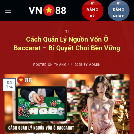
Skip
ĐĂNG
ĐĂNG
to
KÝ
NHẬP
content
TI
Cách Quản Lý Nguồn Vốn Ở
Baccarat – Bí Quyết Chơi Bền Vững
POSTED ON
THÁNG 4 4, 2025
BY
ADMIN
04
Th4