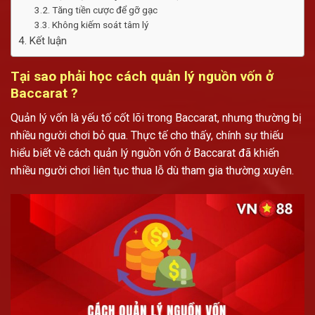
Tăng tiền cược để gỡ gạc
Không kiếm soát tâm lý
Kết luận
Tại sao phải học cách quản lý nguồn vốn ở
Baccarat ?
Quản lý vốn là yếu tố
cốt lõi trong Baccarat, nhưng thường bị
nhiều người chơi bỏ qua. Thực tế cho thấy, chính sự thiếu
hiểu biết về cách quản lý nguồn vốn ở Baccarat đã khiến
nhiều người chơi liên tục thua lỗ dù tham gia thường xuyên.