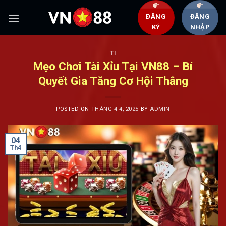
Skip
ĐĂNG
ĐĂNG
to
KÝ
NHẬP
content
TI
Mẹo Chơi Tài Xỉu Tại VN88 – Bí
Quyết Gia Tăng Cơ Hội Thắng
POSTED ON
THÁNG 4 4, 2025
BY
ADMIN
04
Th4