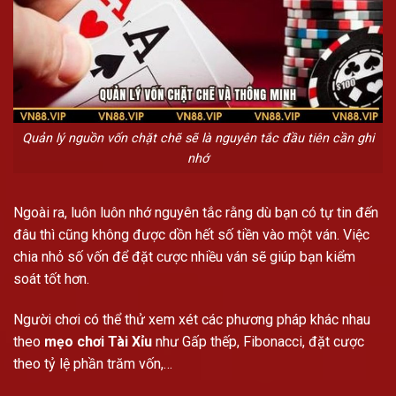
Quản lý nguồn vốn chặt chẽ sẽ là nguyên tắc đầu tiên cần ghi
nhớ
Ngoài ra, luôn luôn nhớ nguyên tắc rằng dù bạn có tự tin đến
đâu thì cũng không được dồn hết số tiền vào một ván. Việc
chia nhỏ số vốn để đặt cược nhiều ván sẽ giúp bạn kiểm
soát tốt hơn.
Người chơi có thể thử xem xét các phương pháp khác nhau
theo
mẹo chơi Tài Xỉu
như Gấp thếp, Fibonacci, đặt cược
theo tỷ lệ phần trăm vốn,…