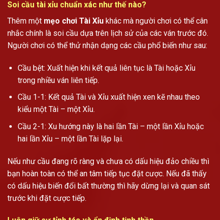
Soi cầu tài xỉu chuẩn xác như thế nào?
Thêm một
mẹo chơi Tài Xỉu
khác mà người chơi có thể cân
nhắc chính là soi cầu dựa trên lịch sử của các ván trước đó.
Người chơi có thể thử nhận dạng các cầu phổ biến như sau:
Cầu bệt: Xuất hiện khi kết quả liên tục là Tài hoặc Xỉu
trong nhiều ván liên tiếp.
Cầu 1-1: Kết quả Tài và Xỉu xuất hiện xen kẽ nhau theo
kiểu một Tài – một Xỉu.
Cầu 2-1: Xu hướng này là hai lần Tài – một lần Xỉu hoặc
hai lần Xỉu – một lần Tài lặp lại.
Nếu như cầu đang rõ ràng và chưa có dấu hiệu đảo chiều thì
bạn hoàn toàn có thể an tâm tiếp tục đặt cược. Nếu đã thấy
có dấu hiệu biến đổi bất thường thì hãy dừng lại và quan sát
trước khi đặt cược tiếp.