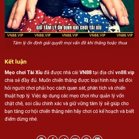
Tâm lý ổn định giải quyết mọi vấn đề khi thắng hoặc thua
Kết luận
Mẹo chơi Tài Xỉu
đã được nhà cái
VN88
tại địa chỉ
vn88.vip
chia sẻ đầy đủ. Muốn chiến thắng được loại hình này sẽ đòi
hỏi người chơi phải học cách quan sát, phân tích và chiến
thuật hợp lý. Việc áp dụng các mẹo chơi như quản lý vốn
chặt chẽ, soi cầu chính xác và giữ vững tâm lý sẽ giúp cho
bạn tăng cơ hội chiến thắng nên hãy chơi có kế hoạch và biết
điểm dừng nhé.