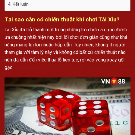
Kết luận
Tại sao cần có chiến thuật khi chơi Tài Xỉu?
Tài Xỉu đã trở thành một trong những trò chơi cá cược được
ưa chuộng nhất hiện nay bởi lối chơi đơn giản cũng như khả
năng mang lại lợi nhuận hấp dẫn. Tuy nhiên, không ít người
tham gia với tâm lý này và không có bất cứ chiến thuật nào
nên đã dẫn đến việc thua lỗ liên tục, rơi vào vòng xoay gỡ
gạc.