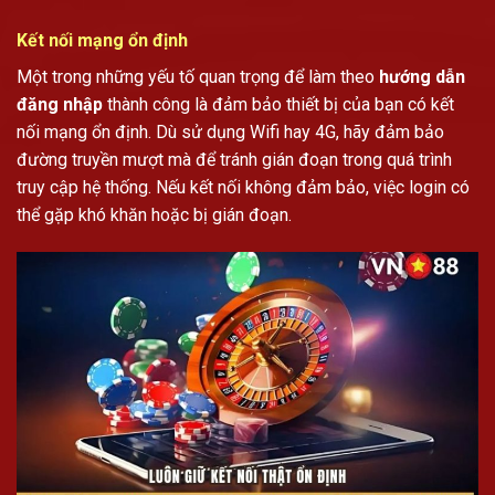
Kết nối mạng ổn định
Một trong những yếu tố quan trọng để làm theo
hướng dẫn
đăng nhập
thành công là đảm bảo thiết bị của bạn có kết
nối mạng ổn định. Dù sử dụng Wifi hay 4G, hãy đảm bảo
đường truyền mượt mà để tránh gián đoạn trong quá trình
truy cập hệ thống. Nếu kết nối không đảm bảo, việc login có
thể gặp khó khăn hoặc bị gián đoạn.