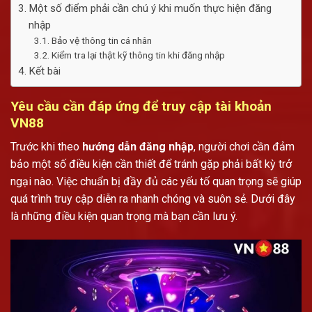
Một số điểm phải cần chú ý khi muốn thực hiện đăng
nhập
Bảo vệ thông tin cá nhân
Kiểm tra lại thật kỹ thông tin khi đăng nhập
Kết bài
Yêu cầu cần đáp ứng để truy cập tài khoản
VN88
Trước khi theo
hướng dẫn đăng nhập
, người chơi cần đảm
bảo một số điều kiện cần thiết để tránh gặp phải bất kỳ trở
ngại nào. Việc chuẩn bị đầy đủ các yếu tố quan trọng sẽ giúp
quá trình truy cập diễn ra nhanh chóng và suôn sẻ. Dưới đây
là những điều kiện quan trọng mà bạn cần lưu ý.