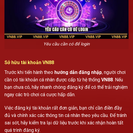
Yêu cầu cần có để login
Sở hữu tài khoản VN88
Trước khi tiến hành theo
hướng dẫn đăng nhập
, người chơi
cần có tài khoản cá nhân được cấp từ hệ thống
VN88
. Nếu
bạn chưa có, hãy nhanh chóng đăng ký để có thể trải nghiệm
ngay các trò chơi cá cược hấp dẫn.
Việc đăng ký tài khoản rất đơn giản, bạn chỉ cần điền đầy
đủ và chính xác các thông tin cá nhân theo yêu cầu. Để tránh
sai sót, hãy kiểm tra lại dữ liệu trước khi xác nhận hoàn tất
quá trình đăng ký.