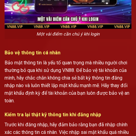
Một vài điểm cần chú ý khi login
Bảo vệ thông tin cá nhân
Bảo mật thông tin là yếu tố quan trọng mà nhiều người chơi
thường bỏ qua khi sử dụng VN88. Để bảo vệ tài khoản của
mình, hãy chắc chắn không chia sẻ bất kỳ thông tin đăng
nhập nào và luôn thiết lập mật khẩu mạnh mẽ. Hãy thay đổi
mật khẩu định kỳ để tài khoản của bạn luôn được bảo vệ an
toàn.
Kiểm tra lại thật kỹ thông tin khi đăng nhập
Trước khi đăng nhập, hãy đảm bảo rằng bạn đã nhập chính
xác các thông tin cá nhân. Việc nhập sai mật khẩu quá nhiều