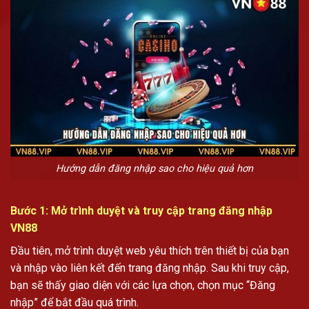
Hướng dẫn đăng nhập sao cho hiệu quả hơn
Bước 1: Mở trình duyệt và truy cập trang đăng nhập
VN88
Đầu tiên, mở trình duyệt web yêu thích trên thiết bị của bạn
và nhập vào liên kết đến trang đăng nhập. Sau khi truy cập,
bạn sẽ thấy giao diện với các lựa chọn, chọn mục “Đăng
nhập” để bắt đầu quá trình.