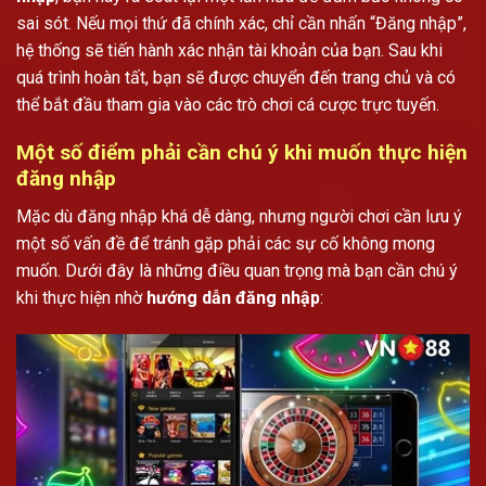
sai sót. Nếu mọi thứ đã chính xác, chỉ cần nhấn “Đăng nhập”,
hệ thống sẽ tiến hành xác nhận tài khoản của bạn. Sau khi
quá trình hoàn tất, bạn sẽ được chuyển đến trang chủ và có
thể bắt đầu tham gia vào các trò chơi cá cược trực tuyến.
Một số điểm phải cần chú ý khi muốn thực hiện
đăng nhập
Mặc dù đăng nhập khá dễ dàng, nhưng người chơi cần lưu ý
một số vấn đề để tránh gặp phải các sự cố không mong
muốn. Dưới đây là những điều quan trọng mà bạn cần chú ý
khi thực hiện nhờ
hướng dẫn đăng nhập
: