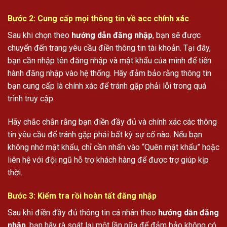
Bước 2: Cung cấp mọi thông tin về acc chính xác
Sau khi chọn theo
hướng dẫn đăng nhập
, bạn sẽ được
chuyển đến trang yêu cầu điền thông tin tài khoản. Tại đây,
bạn cần nhập tên đăng nhập và mật khẩu của mình để tiến
hành đăng nhập vào hệ thống. Hãy đảm bảo rằng thông tin
bạn cung cấp là chính xác để tránh gặp phải lỗi trong quá
trình truy cập.
Hãy chắc chắn rằng bạn điền đầy đủ và chính xác các thông
tin yêu cầu để tránh gặp phải bất kỳ sự cố nào. Nếu bạn
không nhớ mật khẩu, chỉ cần nhấn vào “Quên mật khẩu” hoặc
liên hệ với đội ngũ hỗ trợ khách hàng để được trợ giúp kịp
thời.
Bước 3: Kiểm tra rồi hoàn tất đăng nhập
Sau khi điền đầy đủ thông tin cá nhân theo
hướng dẫn đăng
nhập
, bạn hãy rà soát lại một lần nữa để đảm bảo không có