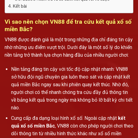
Kết bài
Vì sao nên chọn VN88 để tra cứu kết quả xổ số
miền Bắc?
VN88 được đánh giá là một trong những địa chỉ đáng tin cậy
nhờ những ưu điểm vượt trội. Dưới đây là một số lý do khiến
nền tảng trở thành lựa chọn hàng đầu của nhiều người chơi:
Nền tảng đáng tin cậy với tốc độ cập nhật nhanh: VN88
sở hữu đội ngũ chuyên gia luôn theo sát và cập nhật kết
quả miền Bắc ngay sau khi phiên quay kết thúc. Nhờ đó,
người chơi có thể nhanh chóng tra cứu đầy đủ thông tin
về bảng kết quả trong ngày mà không bỏ lỡ bất kỳ chi tiết
nào.
Cung cấp đa dạng loại hình xổ số: Ngoài cập nhật
kết
quả xổ số miền Bắc
, VN88 còn cho phép người chơi theo
dõi thông tin từ nhiều hình thức khác như xổ số miền