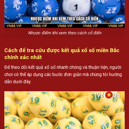
Nhược điểm khi xem theo cách cổ điển
Cách để tra cứu được kết quả xổ số miền Bắc
chính xác nhất
Để theo dõi kết quả xổ số nhanh chóng và thuận tiện, người
chơi có thể áp dụng các bước đơn giản mà chúng tôi hướng
dẫn dưới đây.