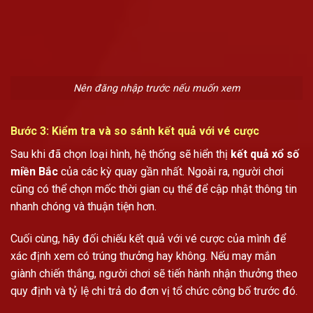
Nên đăng nhập trước nếu muốn xem
Bước 3: Kiểm tra và so sánh kết quả với vé cược
Sau khi đã chọn loại hình, hệ thống sẽ hiển thị
kết quả xổ số
miền Bắc
của các kỳ quay gần nhất. Ngoài ra, người chơi
cũng có thể chọn mốc thời gian cụ thể để cập nhật thông tin
nhanh chóng và thuận tiện hơn.
Cuối cùng, hãy đối chiếu kết quả với vé cược của mình để
xác định xem có trúng thưởng hay không. Nếu may mắn
giành chiến thắng, người chơi sẽ tiến hành nhận thưởng theo
quy định và tỷ lệ chi trả do đơn vị tổ chức công bố trước đó.