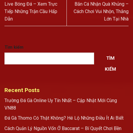
Live Bóng Đá – Xem Trực
Bắn Cá Nhận Quà Khủng –
Tiếp Những Trận Cầu Hấp
Cách Chơi Vui Nhộn, Thắng
Dẫn
Lớn Tại Nhà
Tìm kiếm
TÌM
KIẾM
Recent Posts
Trường Đá Gà Online Uy Tín Nhất – Cập Nhật Mới Cùng
VN88
Đá Gà Thomo Có Thật Không? Hé Lộ Những Điều Ít Ai Biết
Cách Quản Lý Nguồn Vốn Ở Baccarat – Bí Quyết Chơi Bền