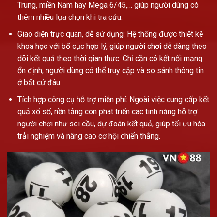
Trung, miền Nam hay Mega 6/45,… giúp người dùng có
thêm nhiều lựa chọn khi tra cứu.
Giao diện trực quan, dễ sử dụng: Hệ thống được thiết kế
khoa học với bố cục hợp lý, giúp người chơi dễ dàng theo
dõi kết quả theo thời gian thực. Chỉ cần có kết nối mạng
ổn định, người dùng có thể truy cập và so sánh thông tin
ở bất cứ đâu.
Tích hợp công cụ hỗ trợ miễn phí: Ngoài việc cung cấp kết
quả xổ số, nền tảng còn phát triển các tính năng hỗ trợ
người chơi như soi cầu, dự đoán kết quả, giúp tối ưu hóa
trải nghiệm và nâng cao cơ hội chiến thắng.