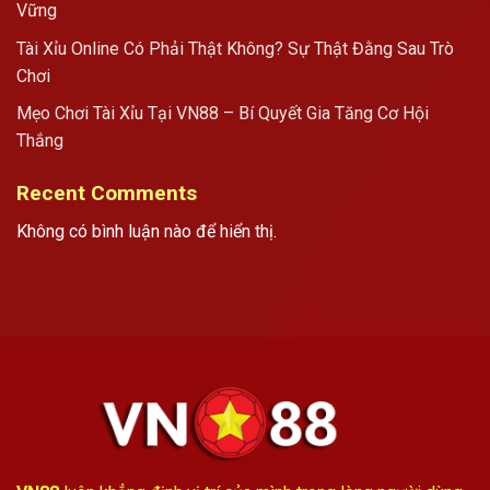
Vững
Tài Xỉu Online Có Phải Thật Không? Sự Thật Đằng Sau Trò
Chơi
Mẹo Chơi Tài Xỉu Tại VN88 – Bí Quyết Gia Tăng Cơ Hội
Thắng
Recent Comments
Không có bình luận nào để hiển thị.